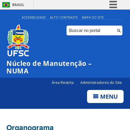
BRASIL
Simplifique!
ACESSIBILIDADE
ALTO CONTRASTE
MAPA DO SITE
Comunica BR
Participe
Acesso à informação
Legislação
Núcleo de Manutenção –
Canais
NUMA
Área Restrita
Administradores do Site
MENU
Organograma